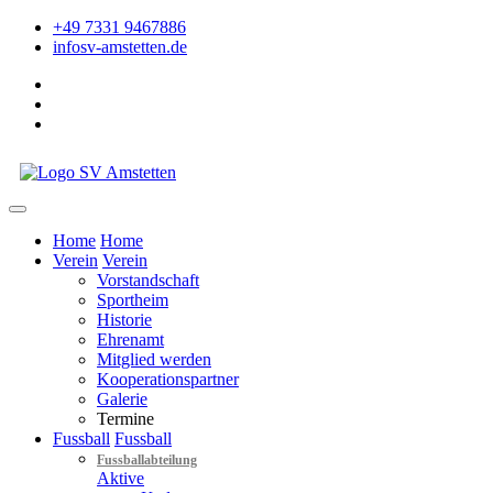
+49 7331 9467886
info
sv-amstetten.de
Home
Home
Verein
Verein
Vorstandschaft
Sportheim
Historie
Ehrenamt
Mitglied werden
Kooperationspartner
Galerie
Termine
Fussball
Fussball
Fussballabteilung
Aktive