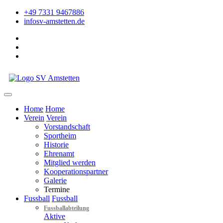
+49 7331 9467886
info
sv-amstetten.de
Home
Home
Verein
Verein
Vorstandschaft
Sportheim
Historie
Ehrenamt
Mitglied werden
Kooperationspartner
Galerie
Termine
Fussball
Fussball
Fussballabteilung
Aktive